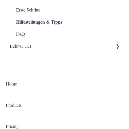
Hilfestellungen & Tipps
FAQ
Erste Schritte
Hilfestellungen & Tipps
FAQ
FAQ
Behr’s…KI
Hilfestellungen & Tipps
FAQ
Home
Products
Pricing