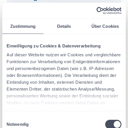
Zustimmung
Details
Über Cookies
Einwilligung zu Cookies & Datenverarbeitung
Beispielfrage #2: Steuerermäßigung für
Auf dieser Website nutzen wir Cookies und vergleichbare
Funktionen zur Verarbeitung von Endgeräteinformationen
haushaltsnahe Dienstleistungen
und personenbezogenen Daten (wie z.B. IP-Adressen
oder Browserinformationen). Die Verarbeitung dient der
Frage:
Einbindung von Inhalten, externen Diensten und
A, ein Landschaftsgärtner, hat seine eigene Firma, die XY-
Elementen Dritter, der statistischen Analyse/Messung,
GmbH, für Landschaftsbauarbeiten in seinem Privatgarten
personalisierten Werbung sowie der Einbindung sozialer
engagiert. Könnte A für diese Arbeiten die Steuerermäßigung
Medien. Je nach Funktion werden dabei Daten an
für haushaltsnahe Dienstleistungen in Anspruch nehmen?
Dritte weitergegeben und von diesen verarbeitet. Diese
Einwilligung ist freiwillig, für die Nutzung unserer Website
E
nicht erforderlich und kann jederzeit über das Icon links
Notwendig
i