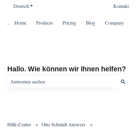
Deutsch
Untermenü für Übersetzungen anzeigen
Kontakt
Home
Products
Pricing
Blog
Company
Hallo. Wie können wir Ihnen helfen?
Es gibt keine Vorschläge, da das Suchfeld leer ist.
Hilfe-Center
Otto Schmidt Answers