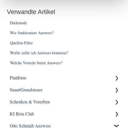
Verwandte Artikel
Darkmode
Wie funktioniert Answers?
Quellen-Filter
Wofür sollte ich Answers benutzen?
Welche Vorteile bietet Answers?
Plattform
SmartGrundsteuer
Erste Schritte
Hilfestellungen & Tipps
Schenken & Vererben
Erste Schritte
Hilfestellungen & Tipps
KI Beta Club
FAQ
Erste Schritte
Hilfestellungen & Tipps
Otto Schmidt Answers
FAQ
Erste Schritte