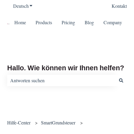
Deutsch
Untermenü für Übersetzungen anzeigen
Kontakt
Home
Products
Pricing
Blog
Company
Hallo. Wie können wir Ihnen helfen?
Es gibt keine Vorschläge, da das Suchfeld leer ist.
Hilfe-Center
SmartGrundsteuer