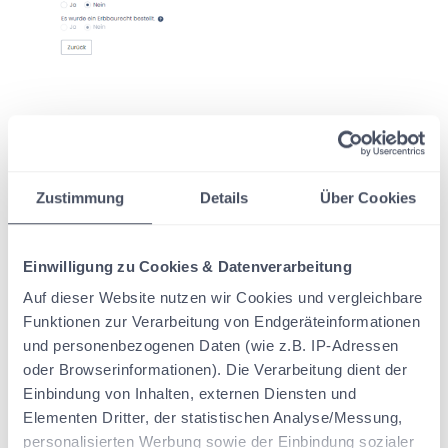
Das Erbbaurecht bildet zusammen mit dem belasteten
Grundstück eine wirtschaftliche Einheit.
Zustimmung
Details
Über Cookies
Weitergehende Erläuterung: Der Käufer besitzt somit zwar das
Haus, aber nicht das Grundstück. Dabei ist das Erbbaurecht
selbst wie ein Grundstück zu behandeln: Es kann vererbt,
Einwilligung zu Cookies & Datenverarbeitung
verkauft oder belastet werden. In der Regel werden
Auf dieser Website nutzen wir Cookies und vergleichbare
Erbbaurechte von Kommunen, Kirchen oder Stiftungen
Funktionen zur Verarbeitung von Endgeräteinformationen
vergeben, seltener von Privatpersonen.
und personenbezogenen Daten (wie z.B. IP-Adressen
Das Erbbaurecht dient dazu, den Wohnungsbau zu fördern und
oder Browserinformationen). Die Verarbeitung dient der
der Bodenspekulation zuvorzukommen. Das Erbbaurecht wird
Einbindung von Inhalten, externen Diensten und
häufig für 99 Jahre eingeräumt und erlischt nach Ablauf dieser
Elementen Dritter, der statistischen Analyse/Messung,
Frist. Danach vereinigen sich Grundstücks- und
personalisierten Werbung sowie der Einbindung sozialer