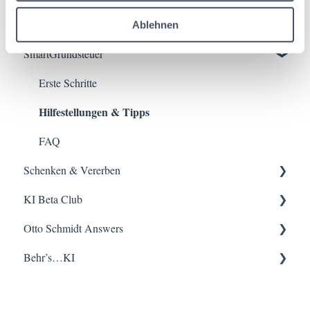
w
a
Plattform
Ablehnen
h
SmartGrundsteuer
Erste Schritte
l
Hilfestellungen & Tipps
Erste Schritte
Hilfestellungen & Tipps
FAQ
FAQ
Schenken & Vererben
KI Beta Club
Erste Schritte
Hilfestellungen & Tipps
Otto Schmidt Answers
Erste Schritte
Hilfestellungen & Tipps
Behr’s…KI
FAQ
Erste Schritte
Hilfestellungen & Tipps
Hilfestellungen & Tipps
FAQ