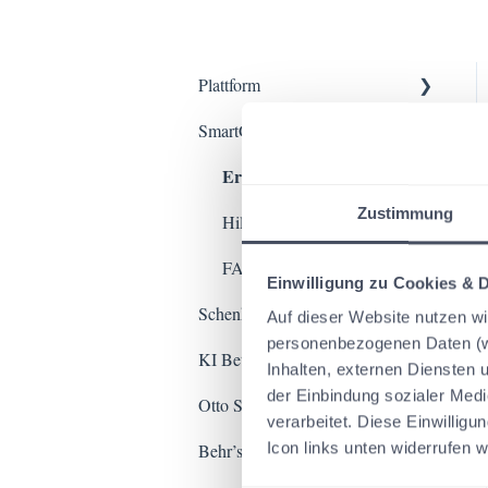
Plattform
Erste Schritte
SmartGrundsteuer
Erste Schritte
Hilfestellungen & Tipps
Zustimmung
FAQ
Hilfestellungen & Tipps
FAQ
Einwilligung zu Cookies & 
Schenken & Vererben
Auf dieser Website nutzen w
personenbezogenen Daten (wi
Erste Schritte
KI Beta Club
Inhalten, externen Diensten 
der Einbindung sozialer Med
Erste Schritte
Otto Schmidt Answers
Hilfestellungen & Tipps
verarbeitet. Diese Einwilligun
Erste Schritte
Icon links unten widerrufen 
Behr’s…KI
FAQ
Hilfestellungen & Tipps