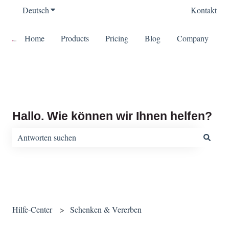
Deutsch
Untermenü für Übersetzungen anzeigen
Kontakt
Home
Products
Pricing
Blog
Company
Hallo. Wie können wir Ihnen helfen?
Es gibt keine Vorschläge, da das Suchfeld leer ist.
Hilfe-Center
Schenken & Vererben