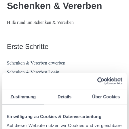
Schenken & Vererben
Hilfe rund um Schenken & Vererben
Erste Schritte
Schenken & Vererben erwerben
Schenken & Vererben Login
Hilfestellungen & Tipps
Zustimmung
Details
Über Cookies
Anlegen von einer oder mehreren Verbindlichkeiten in
Verbindung mit Grundvermögen
Einwilligung zu Cookies & Datenverarbeitung
Video: Grundvermögen mit verknüpfter Verbindlichkeit und
Auf dieser Website nutzen wir Cookies und vergleichbare