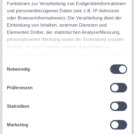
Funktionen zur Verarbeitung von Endgeräteinformationen
Steuerbefreiungen
und personenbezogenen Daten (wie z.B. IP-Adressen
Video: Begünstigung von Betriebsvermögen
oder Browserinformationen). Die Verarbeitung dient der
Video: Steuerschulden
Einbindung von Inhalten, externen Diensten und
Elementen Dritter, der statistischen Analyse/Messung,
personalisierten Werbung sowie der Einbindung sozialer
FAQ
Medien. Je nach Funktion werden dabei Daten an
Dritte weitergegeben und von diesen verarbeitet. Diese
Einwilligung ist freiwillig, für die Nutzung unserer Website
Wie kündige ich mein Abonnement?
E
nicht erforderlich und kann jederzeit über das Icon links
Notwendig
i
Wie kontaktiere ich den Taxy.io Support?
unten widerrufen werden.
n
w
Präferenzen
i
Plattform
l
SmartGrundsteuer
Erste Schritte
l
Statistiken
i
Schenken & Vererben
Hilfestellungen & Tipps
Erste Schritte
g
Marketing
u
FAQ
Hilfestellungen & Tipps
Erste Schritte