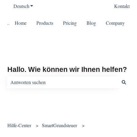
Deutsch
Untermenü für Übersetzungen anzeigen
Kontakt
Home
Products
Pricing
Blog
Company
Hallo. Wie können wir Ihnen helfen?
Es gibt keine Vorschläge, da das Suchfeld leer ist.
Hilfe-Center
SmartGrundsteuer