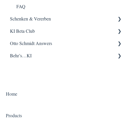
FAQ
Schenken & Vererben
KI Beta Club
Erste Schritte
Hilfestellungen & Tipps
Otto Schmidt Answers
Erste Schritte
Hilfestellungen & Tipps
Behr’s…KI
FAQ
Erste Schritte
Hilfestellungen & Tipps
Hilfestellungen & Tipps
FAQ
FAQ
FAQ
Home
Products