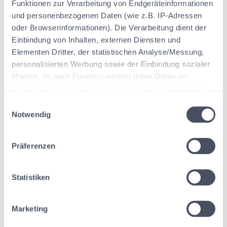
Funktionen zur Verarbeitung von Endgeräteinformationen
Schritt 3:
und personenbezogenen Daten (wie z.B. IP-Adressen
Hier können Sie dann auf den Button "DATEV Verbindung
oder Browserinformationen). Die Verarbeitung dient der
entkoppeln" klicken, um die Verbindung zur DATEV zu
Einbindung von Inhalten, externen Diensten und
trennen.
Elementen Dritter, der statistischen Analyse/Messung,
personalisierten Werbung sowie der Einbindung sozialer
Medien. Je nach Funktion werden dabei Daten an
Dritte weitergegeben und von diesen verarbeitet. Diese
Einwilligung ist freiwillig, für die Nutzung unserer Website
E
nicht erforderlich und kann jederzeit über das Icon links
Notwendig
i
unten widerrufen werden.
n
w
Präferenzen
i
l
l
Statistiken
i
g
Marketing
u
n