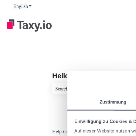
English
Show submenu for translations
Hello. How can we help 
There are no suggestions because the sear
Zustimmung
Einwilligung zu Cookies & 
Help-Center
Assistance & tips
Auf dieser Website nutzen w