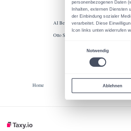
personenbezogenen Daten (wi
Inhalten, externen Diensten 
der Einbindung sozialer Med
AI Beta Club
verarbeitet. Diese Einwilligun
Icon links unten widerrufen 
Otto Schmidt Answers
Assistance & tips
E
Assistance & Tips
Notwendig
i
n
w
i
l
Home
Products
Ablehnen
l
i
g
u
n
g
s